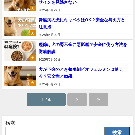
サインを見逃さない
犬
2025年5月29日
腎臓病の犬にキャベツはOK？安全な与え方と
注意点
犬
2025年5月29日
鰹節は犬の腎不全に悪影響？安全に使う方法を
徹底解説
犬
2025年5月29日
犬が下痢のとき整腸剤ビオフェルミンは使え
る？安全性と効果
犬
2025年5月29日
1 / 4
検索
検索