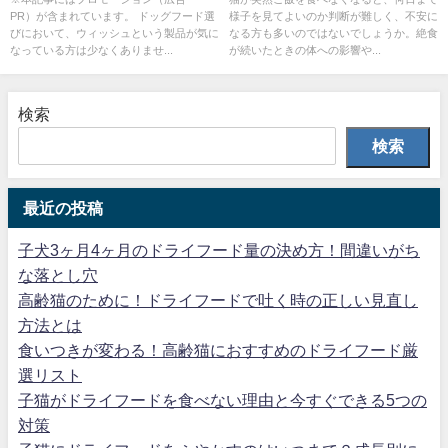
PR）が含まれています。 ドッグフード選
様子を見てよいのか判断が難しく、不安に
びにおいて、ウィッシュという製品が気に
なる方も多いのではないでしょうか。絶食
なっている方は少なくありませ...
が続いたときの体への影響や...
検索
検索
最近の投稿
子犬3ヶ月4ヶ月のドライフード量の決め方！間違いがち
な落とし穴
高齢猫のために！ドライフードで吐く時の正しい見直し
方法とは
食いつきが変わる！高齢猫におすすめのドライフード厳
選リスト
子猫がドライフードを食べない理由と今すぐできる5つの
対策