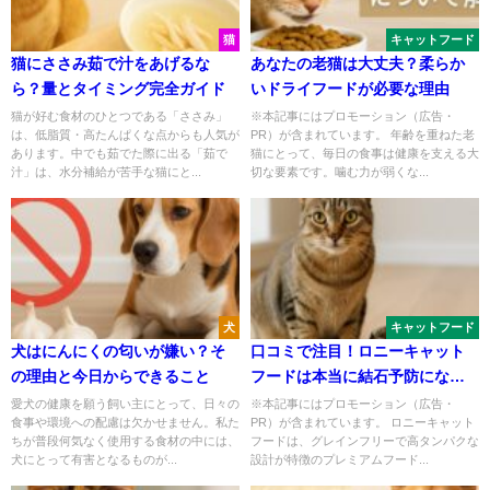
猫
キャットフード
猫にささみ茹で汁をあげるな
あなたの老猫は大丈夫？柔らか
ら？量とタイミング完全ガイド
いドライフードが必要な理由
猫が好む食材のひとつである「ささみ」
※本記事にはプロモーション（広告・
は、低脂質・高たんぱくな点からも人気が
PR）が含まれています。 年齢を重ねた老
あります。中でも茹でた際に出る「茹で
猫にとって、毎日の食事は健康を支える大
汁」は、水分補給が苦手な猫にと...
切な要素です。噛む力が弱くな...
犬
キャットフード
犬はにんにくの匂いが嫌い？そ
口コミで注目！ロニーキャット
の理由と今日からできること
フードは本当に結石予防にな
る？
愛犬の健康を願う飼い主にとって、日々の
※本記事にはプロモーション（広告・
食事や環境への配慮は欠かせません。私た
PR）が含まれています。 ロニーキャット
ちが普段何気なく使用する食材の中には、
フードは、グレインフリーで高タンパクな
犬にとって有害となるものが...
設計が特徴のプレミアムフード...