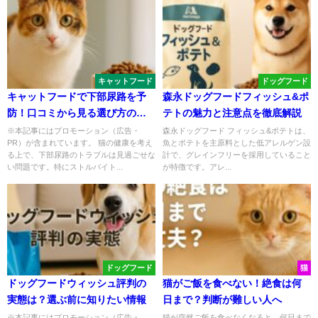
キャットフード
ドッグフード
キャットフードで下部尿路を予
森永ドッグフードフィッシュ&ポ
防！口コミから見る選び方のコ
テトの魅力と注意点を徹底解説
ツ
※本記事にはプロモーション（広告・
森永ドッグフード フィッシュ&ポテトは、
PR）が含まれています。 猫の健康を考え
魚とポテトを主原料とした低アレルゲン設
る上で、下部尿路のトラブルは見過ごせな
計で、グレインフリーを採用していること
い問題です。特にストルバイト...
が特徴です。アレ...
ドッグフード
猫
ドッグフードウィッシュ評判の
猫がご飯を食べない！絶食は何
実態は？選ぶ前に知りたい情報
日まで？判断が難しい人へ
※本記事にはプロモーション（広告・
猫が突然ご飯を食べなくなると、何日まで