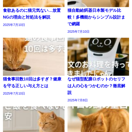
食欲あるのに猫元気ない…放置
猫自動給餌器日本製モデル比
NGの理由と対処法を解説
較！多機能からシンプル設計ま
で網羅
2025年7月10日
2025年7月10日
猫食事回数10回は多すぎ？健康
なぜ猫型配膳ロボットのセリフ
を守る正しい与え方とは
は人の心をつかむのか？徹底解
説
2025年7月10日
2025年7月8日