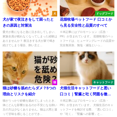
犬
ドッグフード
犬が家で夜泣きをして困ったと
花畑牧場ペットフード 口コミか
きの原因と対策法
ら見る安全性と品質のすべて
愛犬が夜になると急に泣き出してしまい、
※本記事にはプロモーション（広告・
家族全員が眠れなくなってしまった経験は
PR）が含まれています。 花畑牧場のペッ
ありませんか？ 夜泣きする犬が家で鳴き
トフードは、ヒューマングレードの品質や
続けてしまう場合、飼い主と...
完全無添加、無塩・減塩といっ...
猫
キャットフード
猫は砂糖を舐めたらダメ？5つの
犬猫生活キャットフードと悪い
理由とリスクを紹介
口コミ｜腎臓と吐く問題を徹底
解説
猫がうっかり砂糖を舐めてしまったとき、
※本記事にはプロモーション（広告・
体にどんな影響があるのか不安になる飼い
PR）が含まれています。 犬猫生活のキャ
主の方は少なくありません。猫は人間と違
ットフードを検討する際、「悪い口コミ」
って甘味を感じることができ...
や「吐く」「腎臓への影響」と...