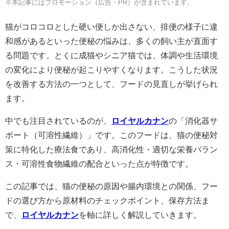
※本記事にはプロモーション（広告・PR）が含まれています。
猫がコロコロとした硬い便しか出さない、排便の様子に違
和感があるといった便秘の悩みは、多くの飼い主が直面す
る問題です。とくに成猫やシニア猫では、体調や生活環境
の変化により便秘が起こりやすくなります。こうした状況
を改善する方法の一つとして、フードの見直しが挙げられ
ます。
中でも注目されているのが、
ロイヤルカナン
の「消化器サ
ポート（可溶性繊維）」です。このフードは、猫の便秘対
策に特化した療法食であり、高消化性・適切な栄養バラン
ス・可溶性食物繊維の配合といった点が特徴です。
この記事では、猫の便秘の原因や腸内環境との関係、フー
ドの選び方から原材料のチェックポイント、保存方法ま
で、
ロイヤルカナン
を軸に詳しく解説していきます。