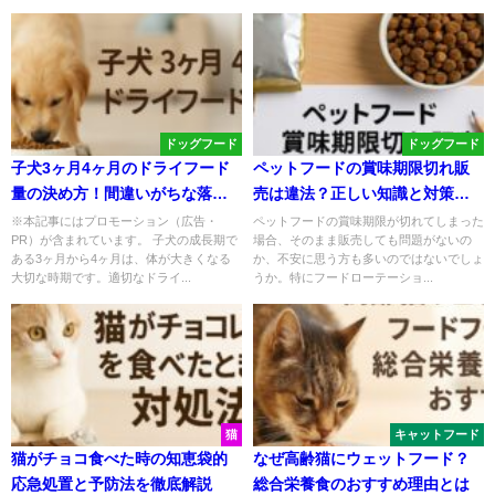
ドッグフード
ドッグフード
子犬3ヶ月4ヶ月のドライフード
ペットフードの賞味期限切れ販
量の決め方！間違いがちな落と
売は違法？正しい知識と対策を
し穴
解説
※本記事にはプロモーション（広告・
ペットフードの賞味期限が切れてしまった
PR）が含まれています。 子犬の成長期で
場合、そのまま販売しても問題がないの
ある3ヶ月から4ヶ月は、体が大きくなる
か、不安に思う方も多いのではないでしょ
大切な時期です。適切なドライ...
うか。特にフードローテーショ...
猫
キャットフード
猫がチョコ食べた時の知恵袋的
なぜ高齢猫にウェットフード？
応急処置と予防法を徹底解説
総合栄養食のおすすめ理由とは