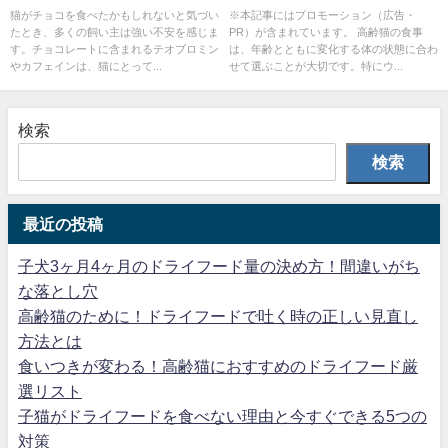
猫がチョコを食べたかもしれないと気づい
※本記事にはプロモーション（広告・
たとき、多くの飼い主は強い不安を感じま
PR）が含まれています。 高齢猫の食事
す。チョコレートに含まれるテオブロミン
は、年齢とともに変化する体の状態に合わ
やカフェインは、猫にとって...
せて選ぶことが大切です。特にウ...
検索
検索
最近の投稿
子犬3ヶ月4ヶ月のドライフード量の決め方！間違いがち
な落とし穴
高齢猫のために！ドライフードで吐く時の正しい見直し
方法とは
食いつきが変わる！高齢猫におすすめのドライフード厳
選リスト
子猫がドライフードを食べない理由と今すぐできる5つの
対策