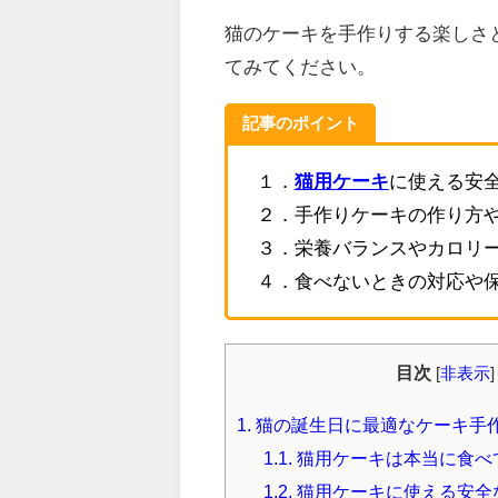
猫のケーキを手作りする楽しさ
てみてください。
記事のポイント
１．
猫用ケーキ
に使える安
２．手作りケーキの作り方
３．栄養バランスやカロリ
４．食べないときの対応や
目次
[
非表示
]
1.
猫の誕生日に最適なケーキ手
1.1.
猫用ケーキは本当に食べ
1.2.
猫用ケーキに使える安全