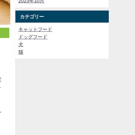
2023年10月
カテゴリー
キャットフード
ドッグフード
犬
猫
さ
配
方
ル