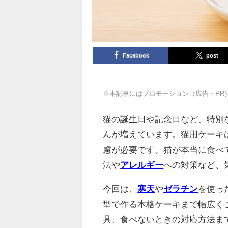
Facebook
post
※本記事にはプロモーション（広告・PR
猫の誕生日や記念日など、特別
んが増えています。猫用ケーキ
慮が必要です。猫が本当に食べ
法や
アレルギー
への対策など、
今回は、
寒天
や
ゼラチン
を使っ
型で作る本格ケーキまで幅広く
具、食べないときの対応方法ま