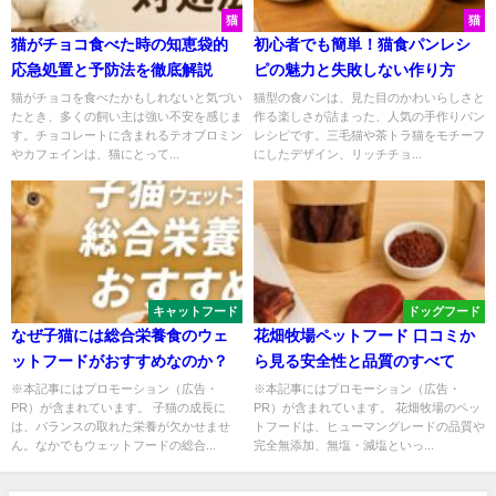
猫
猫
猫がチョコ食べた時の知恵袋的
初心者でも簡単！猫食パンレシ
応急処置と予防法を徹底解説
ピの魅力と失敗しない作り方
猫がチョコを食べたかもしれないと気づい
猫型の食パンは、見た目のかわいらしさと
たとき、多くの飼い主は強い不安を感じま
作る楽しさが詰まった、人気の手作りパン
す。チョコレートに含まれるテオブロミン
レシピです。三毛猫や茶トラ猫をモチーフ
やカフェインは、猫にとって...
にしたデザイン、リッチチョ...
キャットフード
ドッグフード
なぜ子猫には総合栄養食のウェ
花畑牧場ペットフード 口コミか
ットフードがおすすめなのか？
ら見る安全性と品質のすべて
※本記事にはプロモーション（広告・
※本記事にはプロモーション（広告・
PR）が含まれています。 子猫の成長に
PR）が含まれています。 花畑牧場のペッ
は、バランスの取れた栄養が欠かせませ
トフードは、ヒューマングレードの品質や
ん。なかでもウェットフードの総合...
完全無添加、無塩・減塩といっ...