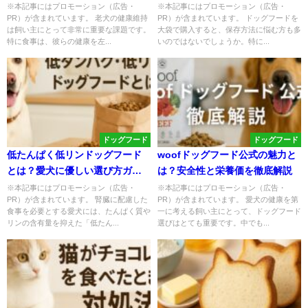
※本記事にはプロモーション（広告・
※本記事にはプロモーション（広告・
PR）が含まれています。 老犬の健康維持
PR）が含まれています。 ドッグフードを
は飼い主にとって非常に重要な課題です。
大袋で購入すると、保存方法に悩む方も多
特に食事は、彼らの健康を左...
いのではないでしょうか。特に...
ドッグフード
ドッグフード
低たんぱく低リンドッグフード
woofドッグフード公式の魅力と
とは？愛犬に優しい選び方ガイ
は？安全性と栄養価を徹底解説
ド
※本記事にはプロモーション（広告・
※本記事にはプロモーション（広告・
PR）が含まれています。 腎臓に配慮した
PR）が含まれています。 愛犬の健康を第
食事を必要とする愛犬には、たんぱく質や
一に考える飼い主にとって、ドッグフード
リンの含有量を抑えた「低たん...
選びはとても重要です。中でも...