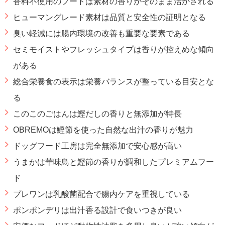
香料不使用のフードは素材の香りがそのまま活かされる
ヒューマングレード素材は品質と安全性の証明となる
臭い軽減には腸内環境の改善も重要な要素である
セミモイストやフレッシュタイプは香りが控えめな傾向
がある
総合栄養食の表示は栄養バランスが整っている目安とな
る
このこのごはんは鰹だしの香りと無添加が特長
OBREMOは鰹節を使った自然な出汁の香りが魅力
ドッグフード工房は完全無添加で安心感が高い
うまかは華味鳥と鰹節の香りが調和したプレミアムフー
ド
プレワンは乳酸菌配合で腸内ケアを重視している
ポンポンデリは出汁香る設計で食いつきが良い