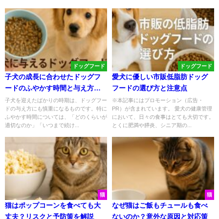
ドッグフード
ドッグフード
子犬の成長に合わせたドッグフ
愛犬に優しい市販低脂肪ドッグ
ードのふやかす時間と与え方の
フードの選び方と注意点
基本
子犬を迎えたばかりの時期は、ドッグフー
※本記事にはプロモーション（広告・
ドの与え方にも慎重になるものです。特に
PR）が含まれています。 愛犬の健康管理
ふやかす時間については、「どのくらいが
において、日々の食事はとても大切です。
適切なのか」「いつまで続け...
とくに肥満や膵炎、シニア期の...
猫
猫
猫はポップコーンを食べても大
なぜ猫はご飯もチュールも食べ
丈夫？リスクと予防策を解説
ないのか？意外な原因と対応策