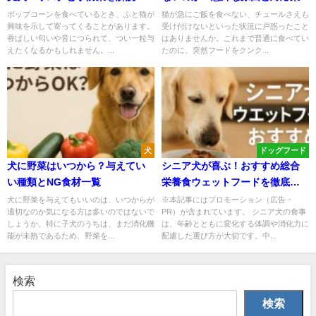
ポップコーンを食べているとき、ふと猫が
猫が急にご飯を食べない、チュールさえも
興味を示して寄ってくることがあります。
受け付けないといった状況に戸惑ったこと
香ばしい匂いや音につられて、つい一粒与
はありませんか。これまで普通に食べてい
えたくなるかもしれません。...
たのに、突然フードをクンク...
犬
ドッグフード
犬に野菜はいつから？与えてい
シニア犬が喜ぶ！おすすめ総合
い種類とNG食材一覧
栄養食ウェットフードを徹底解
説
犬に野菜を与えてもいいのは、いつからが
※本記事にはプロモーション（広告・
適切なのか気になる方は多いのではないで
PR）が含まれています。 シニア犬の食事
しょうか。特に子犬のうちは、まだ消化機
は、年齢とともに変化する体調や消化力に
能が未熟であるため、野菜を...
配慮した選び方が大切です。中...
検索
検索