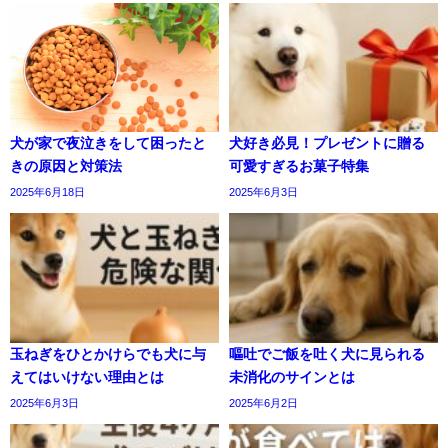
犬が家で夜泣きをして困ったと
犬好き必見！プレゼントに贈る
きの原因と対策法
可愛すぎるお菓子特集
2025年6月18日
2025年6月3日
玉ねぎをひとかけらでも犬に与
嘔吐でご飯を吐く犬に見られる
えてはいけない理由とは
未消化のサインとは
2025年6月3日
2025年6月2日