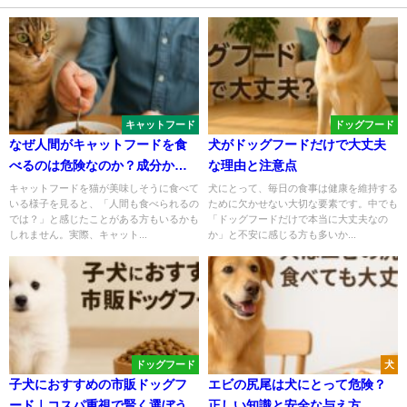
キャットフード
ドッグフード
なぜ人間がキャットフードを食
犬がドッグフードだけで大丈夫
べるのは危険なのか？成分から
な理由と注意点
解説
キャットフードを猫が美味しそうに食べて
犬にとって、毎日の食事は健康を維持する
いる様子を見ると、「人間も食べられるの
ために欠かせない大切な要素です。中でも
では？」と感じたことがある方もいるかも
「ドッグフードだけで本当に大丈夫なの
しれません。実際、キャット...
か」と不安に感じる方も多いか...
ドッグフード
犬
子犬におすすめの市販ドッグフ
エビの尻尾は犬にとって危険？
ード｜コスパ重視で賢く選ぼう
正しい知識と安全な与え方