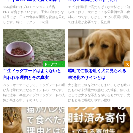
※本記事にはプロモーション（広告・
エビは低脂肪で高たんぱくな食材として知
PR）が含まれています。 子犬の健やかな
られており、犬にとっても栄養価の高い食
成長には、日々の食事が重要な役割を果た
材の一つです。しかし、エビの尻尾に関し
します。特にドッグフードの選...
ては注意が必要です。見た目...
ドッグフード
犬
半生ドッグフードはよくないと
嘔吐でご飯を吐く犬に見られる
言われる理由とその真実
未消化のサインとは
ペットオーナーとして、ドッグフードの選
犬が急にご飯を吐いてしまい、しかも吐い
び方は常に気になるポイントの一つです。
たものが未消化の状態だった場合、飼い主
特に近年、半生タイプのドッグフードの人
としては大きな不安を感じるものです。犬
気が高まる中、そのメリッ...
はもともと嘔吐しやすい動物...