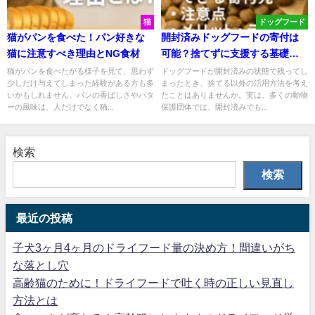
猫
ドッグフード
猫がパンを食べた！パン好きな
開封済みドッグフードの寄付は
猫に注意すべき理由とNG食材
可能？捨てずに支援する基礎知
識
猫がパンを食べたがる様子を見て、思わず
ドッグフードが開封済みの状態で残ってし
少しだけ与えてしまった経験がある方も多
まったとき、捨てる以外の活用方法を考え
いかもしれません。パンの香ばしさやバタ
たことはありませんか。実は、多くの動物
ーの風味は、人だけでなく猫...
保護団体では、開封済みでも...
検索
検索
最近の投稿
子犬3ヶ月4ヶ月のドライフード量の決め方！間違いがち
な落とし穴
高齢猫のために！ドライフードで吐く時の正しい見直し
方法とは