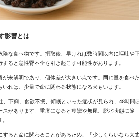
す影響とは
危険な食べ物です。摂取後、早ければ数時間以内に嘔吐や
行すると急性腎不全を引き起こす可能性があります。
質が未解明であり、個体差が大きい点です。同じ量を食べ
もいれば、少量で命に関わる状態になる犬もいます。
吐、下痢、食欲不振、傾眠といった症状が見られ、48時間
ースがあります。重度になると痙攣や無尿、脱水状態に陥
す。
にすると命に関わることがあるため、「少しくらいなら大