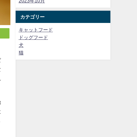
2023年10月
カテゴリー
キャットフード
ドッグフード
犬
ま
猫
ば
亡
れ
治
犬
も