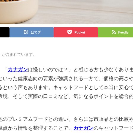
はてブ
Pocket
Feedly
）が含まれています。
、「
カナガン
は怪しいのでは？」と感じる方も少なくあり
といった健康志向の要素が強調される一方で、価格の高さ
るという声もあります。キャットフードとして本当に安心
環境、そして実際の口コミなど、気になるポイントを総合
他のプレミアムフードとの違い、さらには市販品との比較
視点から情報を整理することで、
カナガン
のキャットフー