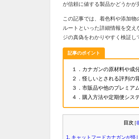
が信頼に値する製品かどうかが
この記事では、着色料や添加物
ルートといった詳細情報を交え
ジの真偽をわかりやすく検証し
記事のポイント
１．カナガンの原材料や成
２．怪しいとされる評判の
３．市販品や他のプレミア
４．購入方法や定期便シス
目次
[
1.
キャットフードカナガンが怪