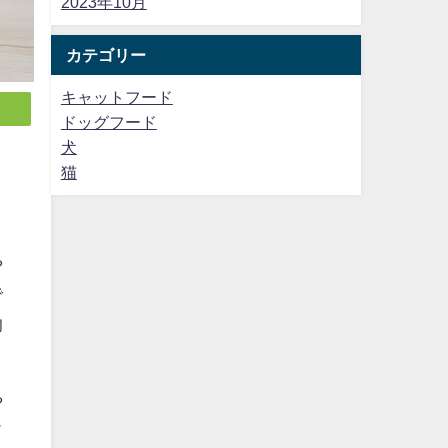
2023年10月
カテゴリー
キャットフード
ドッグフード
犬
猫
ま
や
で
的
や
ド