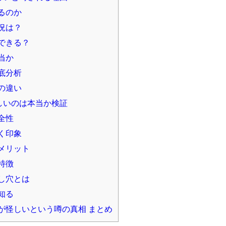
るのか
況は？
できる？
当か
底分析
の違い
しいのは本当か検証
全性
く印象
メリット
特徴
し穴とは
知る
が怪しいという噂の真相 まとめ