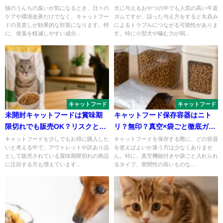
方法
猫のうんちの臭いが気になるとき、日々の
犬に与えるおやつの中でも人気の高い牛皮
ケアや環境改善だけでなく、キャットフー
ガムですが、誤った与え方をすると丸呑み
ドの見直しが効果的な対策になります。特
によるトラブルにつながる可能性がありま
に、便臭を軽減しやすい成分...
す。特に小型犬や噛む力が弱...
キャットフード
キャットフード
未開封キャットフードは賞味期
キャットフード保存容器はニト
限切れでも販売OK？リスクと注
リ？無印？真空×袋ごと徹底ガイ
意点
ド
キャットフードを少しでもお得に購入した
キャットフードを保存する際に、どの容器
いと考える中で、アウトレットや訳あり品
を使えばよいか迷う方は少なくありませ
として販売されている賞味期限切れの商品
ん。特に、真空機能付きや袋ごと入れられ
に注目する方も増えています...
るタイプ、密閉性の高いものな...