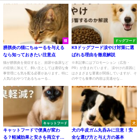
猫
ドッグフード
膀胱炎の猫にちゅーるを与える
K9ドッグフード涙やけ対策に選
なら知っておきたい注意点
ばれる理由を徹底解説
猫が膀胱炎を発症すると、頻尿や血尿など
※本記事にはプロモーション（広告・
の症状に加えて、飼い主としては適切な食
PR）が含まれています。 涙やけの原因に
事管理にも気を配る必要があります。特に
はさまざまな要素が関係していますが、そ
人気のおやつであるちゅーる...
の中でも食事の内容は見逃せな...
キャットフード
犬
キャットフードで便臭が変わ
犬の牛皮ガム丸呑みに注意！安
る？軽減効果と安さを両立する
全な選び方と与え方の基本